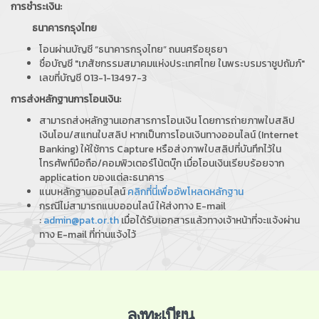
การชำระเงิน:
ธนาคารกรุงไทย
โอนผ่านบัญชี “ธนาคารกรุงไทย” ถนนศรีอยุธยา
ชื่อบัญชี "เภสัชกรรมสมาคมแห่งประเทศไทย ในพระบรมราชูปถัมภ์"
เลขที่บัญชี 013-1-13497-3
การส่งหลักฐานการโอนเงิน:
สามารถส่งหลักฐานเอกสารการโอนเงิน โดยการถ่ายภาพใบสลิป
เงินโอน/สแกนใบสลิป หากเป็นการโอนเงินทางออนไลน์ (Internet
Banking) ให้ใช้การ Capture หรือส่งภาพใบสลิปที่บันทึกไว้ใน
โทรศัพท์มือถือ/คอมพิวเตอร์โน้ตบุ๊ก เมื่อโอนเงินเรียบร้อยจาก
application ของแต่ละธนาคาร
แนบหลักฐานออนไลน์
คลิกที่นี่เพื่ออัพโหลดหลักฐาน
กรณีไม่สามารถแนบออนไลน์ ให้ส่งทาง E-mail
:
admin@pat.or.th
เมื่อได้รับเอกสารแล้วทางเจ้าหน้าที่จะแจ้งผ่าน
ทาง E-mail ที่ท่านแจ้งไว้
ลงทะเบียน