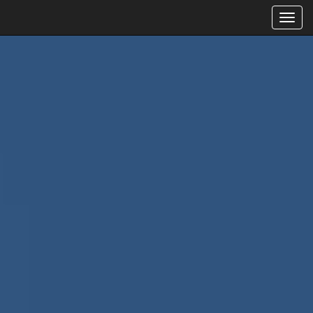
Toggl
navig